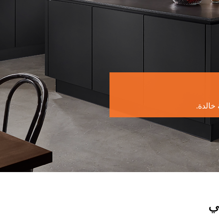
 خالدة.
ي