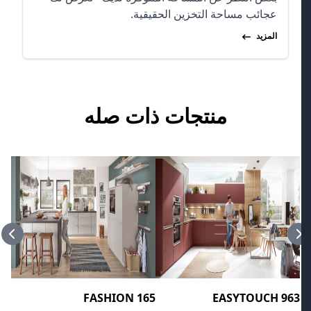
عجائب مساحة التخزين الحقيقية.
المزيد
منتجات ذات صله
vious
Next
 467
FASHION 165
EASYTOUCH 963