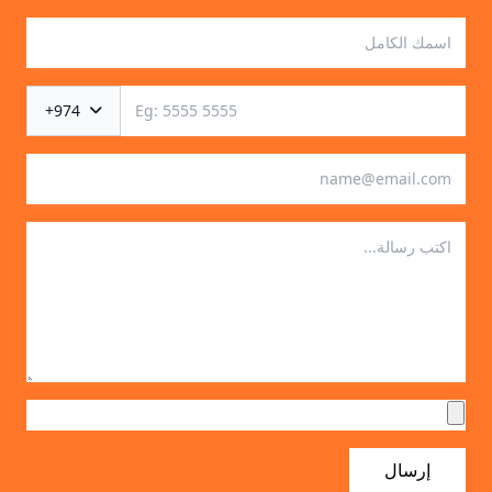
+974
إرسال